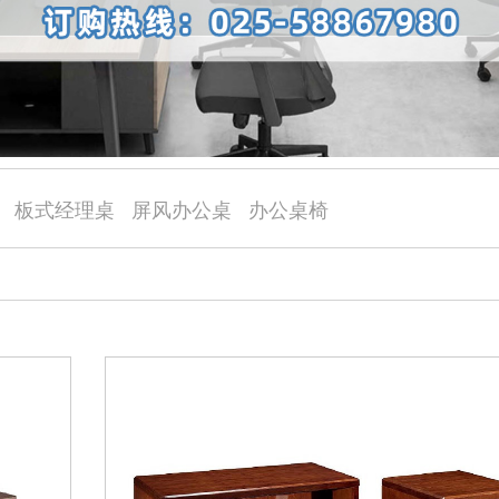
板式经理桌
屏风办公桌
办公桌椅