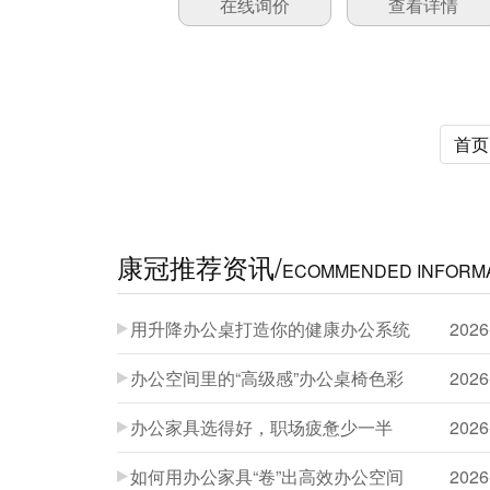
在线询价
查看详情
首页
康冠推荐资讯/
ECOMMENDED INFORMA
用升降办公桌打造你的健康办公系统
2026
办公空间里的“高级感”办公桌椅色彩
2026
办公家具选得好，职场疲惫少一半
2026
如何用办公家具“卷”出高效办公空间
2026