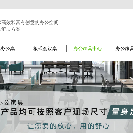
续高效和富有创意的办公空间
具解决方案
风办公桌
板式会议桌
办公家具中心
办公家