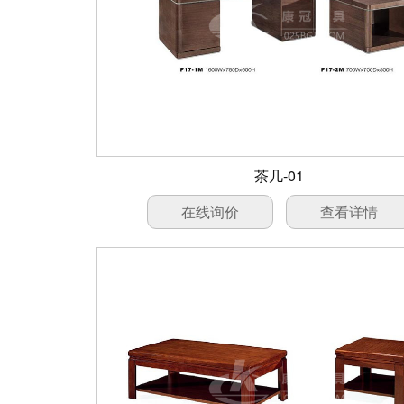
茶几-01
在线询价
查看详情