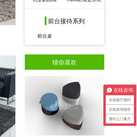
前台接待系列
前台桌
猜你喜欢
在线咨询
在线展厅预约
在线咨询报价
预约上门量尺