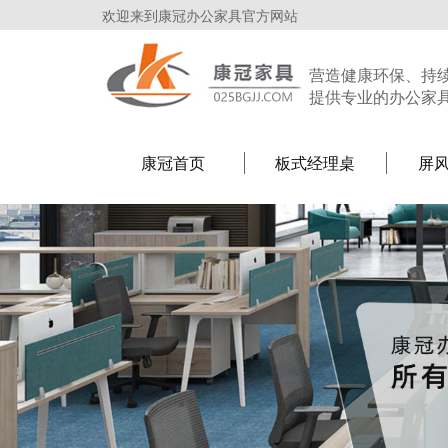
欢迎来到康冠办公家具官方网站
营造健康环保、持
提供专业的办公家
康冠首页
板式经理桌
屏