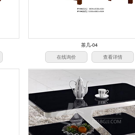
茶几-04
在线询价
查看详情