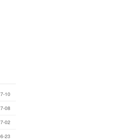
07-10
07-08
07-02
06-23