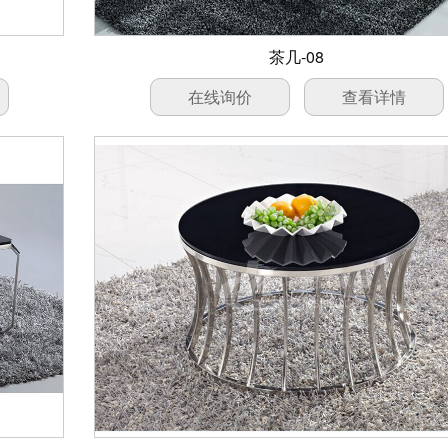
茶几-08
在线询价
查看详情