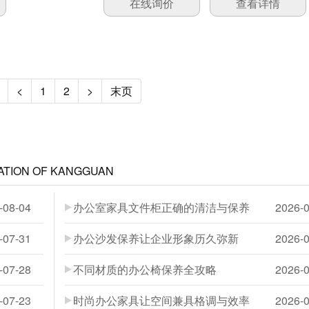
在线询价
查看详情
<
1
2
>
末页
TION OF KANGGUAN
-08-04
办公室家具文件柜正确的清洁与保养
2026-
-07-31
办公沙发保养让企业形象历久弥新
2026-
-07-28
不同材质的办公椅保养全攻略
2026-
-07-23
时尚办公家具让空间兼具格调与效率
2026-