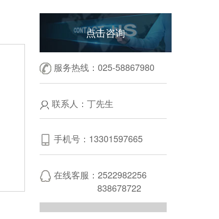
点击咨询
服务热线：025-58867980
联系人：丁先生
手机号：13301597665
在线客服：2522982256
838678722