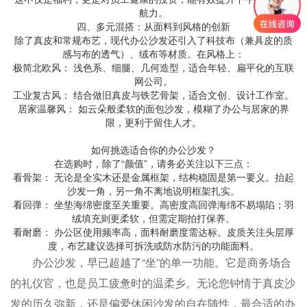
航力。
四、多元混搭：从面料到风格的创新
除了真皮和常规布艺，现代办公沙发还引入了科技布（兼具皮的质
感与布的透气）、绒布等材质。在风格上：
极简北欧风： 浅色系、细腿、几何造型，适合年轻、扁平化的互联
网公司。
工业复古风： 结合做旧真皮与铁艺骨架，适合文创、设计工作室。
居家温馨风： 如云朵般柔软的面包沙发，模糊了办公与居家的界
限，更利于留住人才。
如何挑选适合你的办公沙发？
在选购时，除了“颜值”，请务必关注以下三点：
看骨架： 无论是全实木还是金属框架，结构稳固是第一要义。抬起
沙发一角，另一角不离地说明框架扎实。
看回弹： 坐垫海绵密度至关重要。高密度高回弹海绵不易塌陷；羽
绒填充则更柔软，但需定期拍打保养。
看耐磨： 办公区使用频率高，面料耐磨度需达标。皮质关注头层厚
度，布艺建议选择可拆洗或防水防污的功能面料。
办公沙发，早已超越了“坐”的单一功能。它是商务场合
的礼仪官，也是员工疲惫时的温柔乡。无论您钟情于真皮沙
发的历久弥新，还是偏爱休闲沙发的自在随性，最合适的办