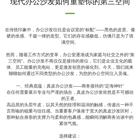
现代办公沙发如何重塑你的第三空间
在传统印象中，办公沙发往往是会议室的“标配”——黑色的皮质、僵
硬的坐感、千篇一律的造型。它们的存在感极低，仿佛只是为了填
满空间。
然而，随着工作方式的变革，办公室逐渐成为家庭与社交之外的“第
三空间”。办公沙发不再仅仅是接待的座位，它们是企业文化的载
体、员工能量的充电站，更是激发创意的催化剂。今天，我们就来
聊聊如何通过不同类型的办公沙发，为您的办公空间注入灵魂。
一、经典底蕴：真皮办公沙发——商务接待的“定海神针”
在任何需要展示专业与严谨的场合，真皮办公沙发依然是不可撼动
的王者。
高品质的头层牛皮，以其天然的纹理和温润的触感，传递出一种不
言而喻的稳重与信任感。当重要客户落座于宽大的真皮沙发区时，
那种贴合身形的支撑力与柔和的包裹感，能瞬间消解商务洽谈中的
紧张气氛。
选择建议：