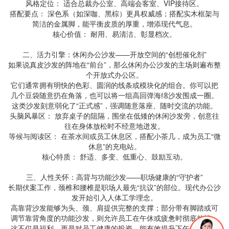
风格定位： 适合总裁办公室、高端会客室、VIP接待区。
搭配要点： 深色系（如深咖、黑棕）更具权威感；搭配实木框架与
简洁的金属脚，能平衡皮质的厚重，增添现代气息。
核心价值： 耐用、易清洁、彰显档次。
二、活力引擎：休闲办公沙发——开放空间的“创想催化剂”
如果说真皮沙发的阵地在“前台”，那么休闲办公沙发的主场则遍布整
个开放式办公区。
它们通常拥有明快的色彩、圆润的线条或模块化的组合。你可以把
几个豆袋随意扔在角落，也可以将一组高回弹海绵沙发围成一圈。
这类沙发刻意弱化了“正式感”，强调随意落座、随时交流的功能。
头脑风暴区： 放弃桌子的阻隔，围坐在低矮的休闲沙发旁，创意往
往在身体放松时不经意地迸发。
等候与阅读区： 在茶水间或员工休息区，搭配小茶几，成为员工“微
休息”的充电站。
核心特质： 舒适、多变、低重心、鼓励互动。
三、人性关怀：高背与功能沙发——职场健康的“守护者”
长期伏案工作，颈椎和腰椎是职场人最先“抗议”的部位。现代办公沙
发开始引入人体工学理念。
高靠背沙发能够为头、颈、肩提供完整的支撑；部分带有脚踏或可
调节靠背角度的功能沙发，则允许员工在午休或疲惫时彻底放松。
这不仅是福利，更是对员工健康的投资，能有效提升下午的工作续