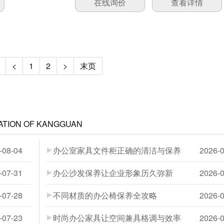
在线询价
查看详情
<
1
2
>
末页
TION OF KANGGUAN
-08-04
办公室家具文件柜正确的清洁与保养
2026-
-07-31
办公沙发保养让企业形象历久弥新
2026-
-07-28
不同材质的办公椅保养全攻略
2026-
-07-23
时尚办公家具让空间兼具格调与效率
2026-