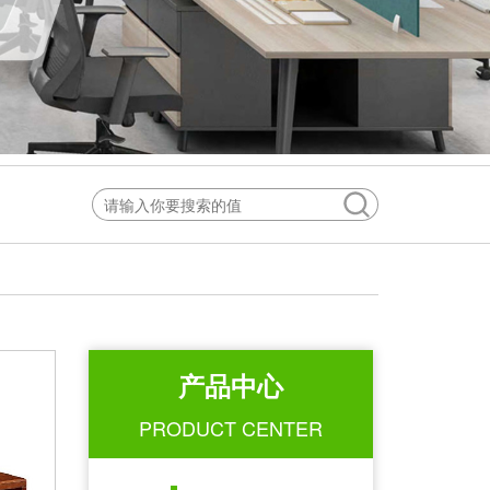
产品中心
PRODUCT CENTER