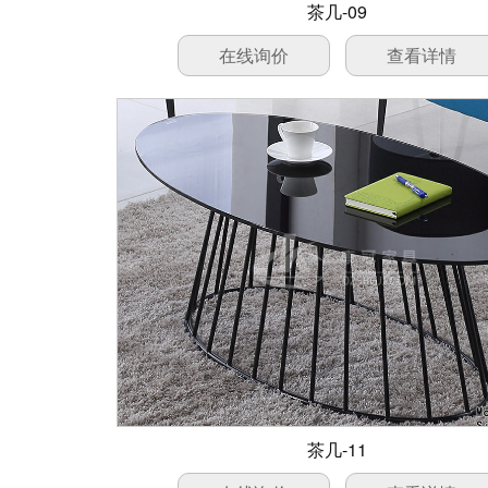
茶几-09
在线询价
查看详情
茶几-11