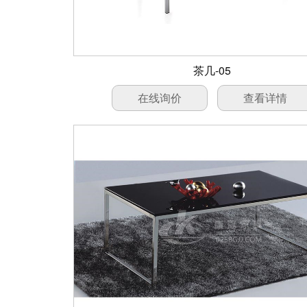
茶几-05
在线询价
查看详情