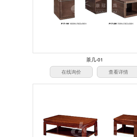
茶几-01
在线询价
查看详情