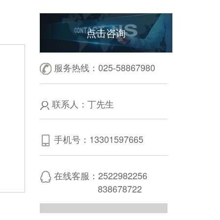
点击咨询
服务热线：025-58867980
联系人：丁先生
手机号：13301597665
在线客服：2522982256
838678722