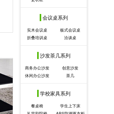
会议桌系列
实木会议桌
板式会议桌
折叠培训桌
洽谈桌
沙发茶几系列
商务办公沙发
创意沙发
休闲办公沙发
茶几
学校家具系列
餐桌椅
学生上下床
礼堂剧院椅
ABS防潮更衣柜