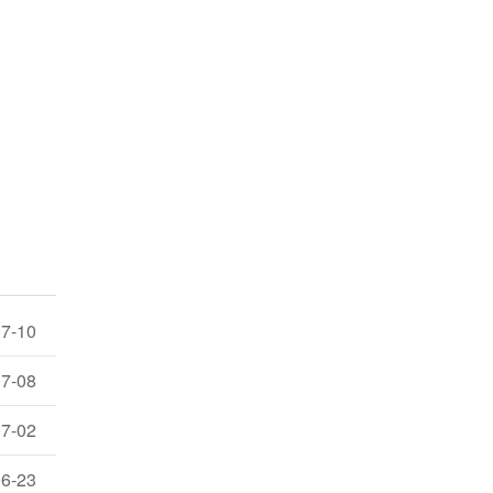
07-10
07-08
07-02
06-23