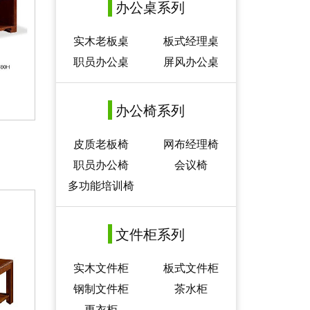
办公桌系列
实木老板桌
板式经理桌
职员办公桌
屏风办公桌
办公椅系列
皮质老板椅
网布经理椅
职员办公椅
会议椅
多功能培训椅
文件柜系列
实木文件柜
板式文件柜
钢制文件柜
茶水柜
更衣柜