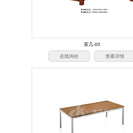
茶几-03
在线询价
查看详情