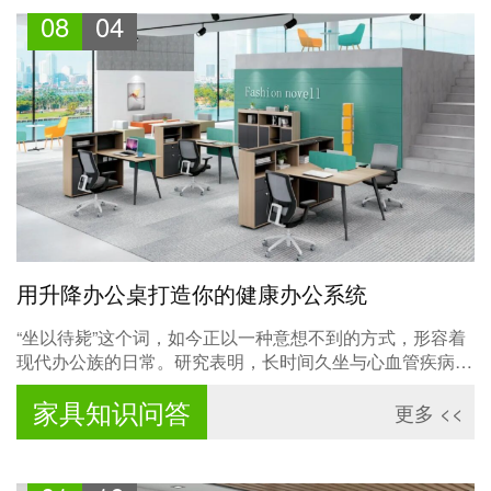
08
04
用升降办公桌打造你的健康办公系统
“坐以待毙”这个词，如今正以一种意想不到的方式，形容着
现代办公族的日常。研究表明，长时间久坐与心血管疾病、
腰背疼痛乃至过早死亡风险增加密切相关。与此同时，长时
家具知识问答
间保持站立办公，同样会带来下肢静脉曲张等循环系统问
更多 <<
题。真正健康的解方，不是非此即彼的选择，而是“动态”
——在坐与站之间找到平衡。