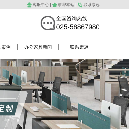
客服中心
|
收藏本站
|
联系康冠
全国咨询热线
025-58867980
具案例
办公家具新闻
联系康冠