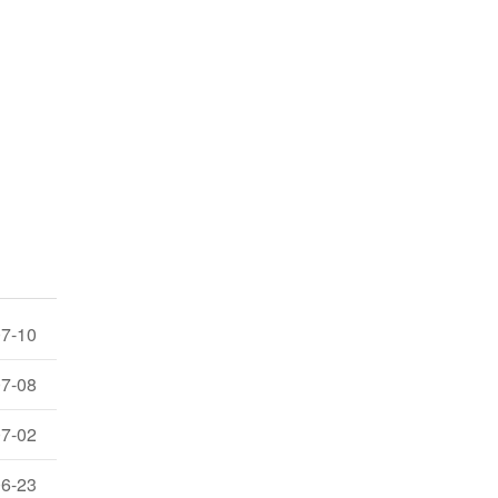
07-10
07-08
07-02
06-23