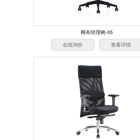
网布经理椅-05
在线询价
查看详情