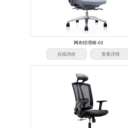
网布经理椅-03
在线询价
查看详情