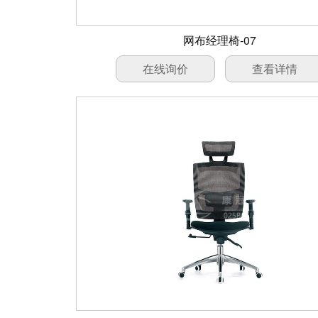
网布经理椅-07
在线询价
查看详情