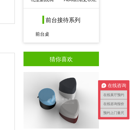
前台接待系列
前台桌
猜你喜欢
在线咨询
在线展厅预约
在线咨询报价
预约上门量尺