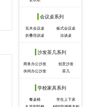
会议桌系列
实木会议桌
板式会议桌
折叠培训桌
洽谈桌
沙发茶几系列
商务办公沙发
创意沙发
休闲办公沙发
茶几
学校家具系列
餐桌椅
学生上下床
礼堂剧院椅
ABS防潮更衣柜