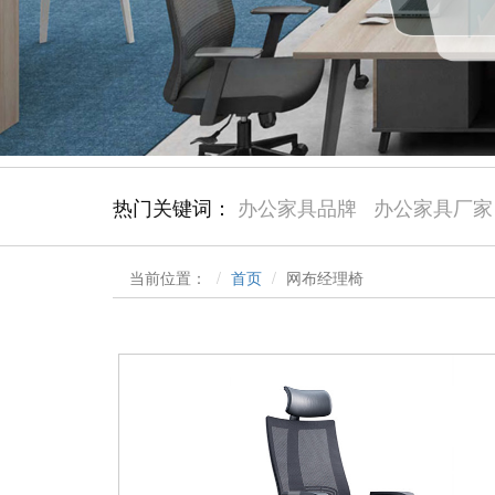
热门关键词：
办公家具品牌
办公家具厂家
当前位置：
首页
网布经理椅