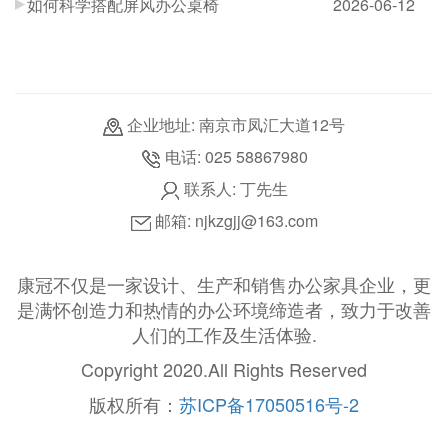
如何科学搭配屏风办公桌椅
2026-06-12
企业地址: 南京市凤汇大道12号
电话: 025 58867980
联系人: 丁先生
邮箱: njkzgjj@163.com
康冠不仅是一家设计、生产和销售办公家具企业，更
是满怀创造力和热情的办公环境缔造者，致力于改善
人们的工作及生活体验.
Copyright 2020.All Rights Reserved
版权所有：
苏ICP备17050516号-2