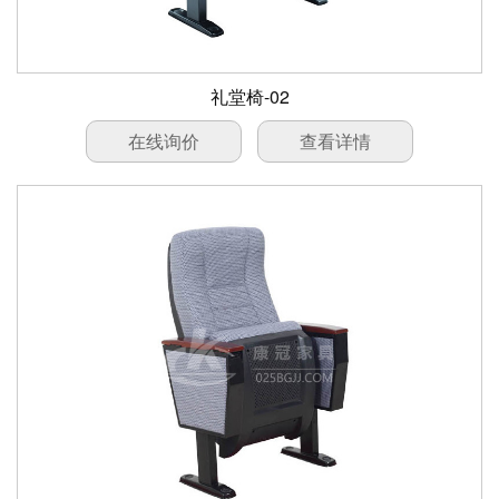
礼堂椅-02
在线询价
查看详情