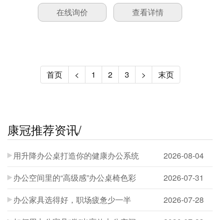
在线询价
查看详情
首页
<
1
2
3
>
末页
康冠推荐资讯/
用升降办公桌打造你的健康办公系统
2026-08-04
办公空间里的“高级感”办公桌椅色彩
2026-07-31
办公家具选得好，职场疲惫少一半
2026-07-28