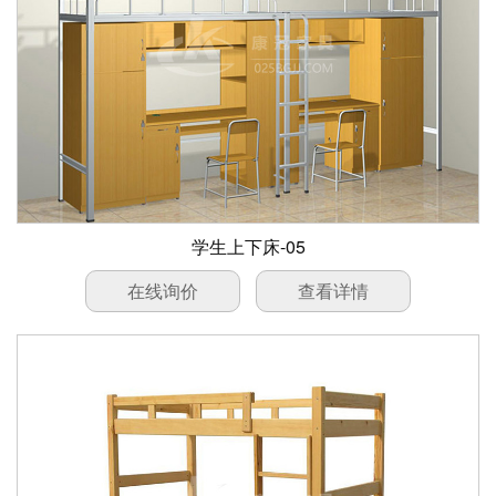
学生上下床-05
在线询价
查看详情