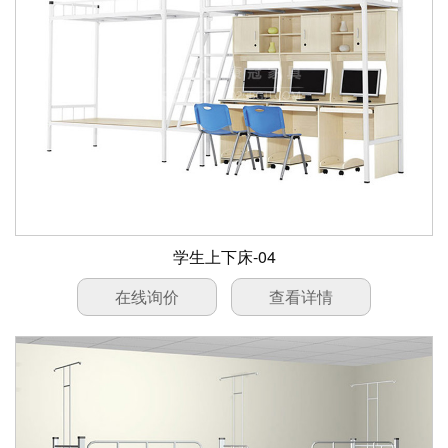
学生上下床-04
在线询价
查看详情