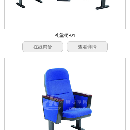
礼堂椅-01
在线询价
查看详情