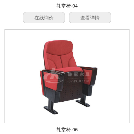
礼堂椅-04
在线询价
查看详情
礼堂椅-05