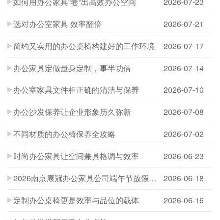
如何用办公家具“卷”出高效办公空间
2026-07-23
选对办公室家具 效率翻倍
2026-07-21
简约又实用的办公桌椅构建好的工作环境
2026-07-17
办公家具定做量身定制，事半功倍
2026-07-14
办公室家具文件柜正确的清洁与保养
2026-07-10
办公沙发保养让企业形象历久弥新
2026-07-08
不同材质的办公椅保养全攻略
2026-07-02
时尚办公家具让空间兼具格调与效率
2026-06-23
2026南京康冠办公家具公司端午节放假通知
2026-06-18
定制办公桌椅更是效率与品位的载体
2026-06-16