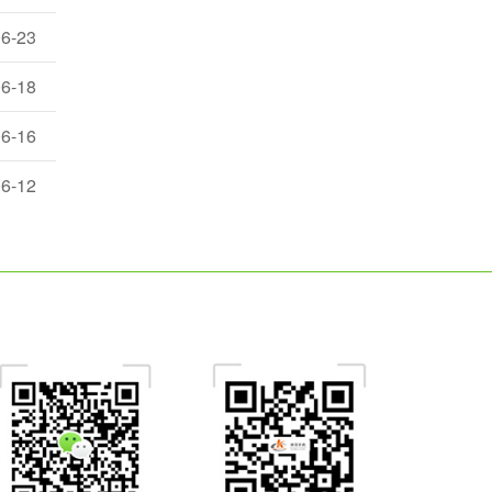
06-23
06-18
06-16
06-12