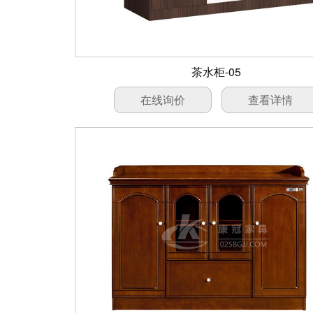
茶水柜-05
在线询价
查看详情