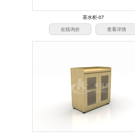
茶水柜-07
在线询价
查看详情