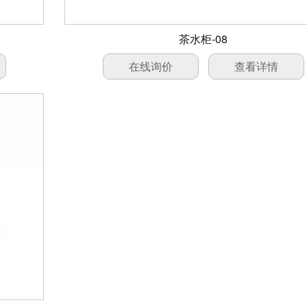
茶水柜-08
在线询价
查看详情