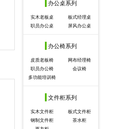
办公桌系列
实木老板桌
板式经理桌
职员办公桌
屏风办公桌
办公椅系列
皮质老板椅
网布经理椅
职员办公椅
会议椅
多功能培训椅
文件柜系列
实木文件柜
板式文件柜
钢制文件柜
茶水柜
更衣柜