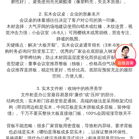
磨性好）。避免使用亮光聚酯漆（像塑料壳，失去木质感）。
2. 实木会议桌：企业的形象名片
会议桌的体量感往往决定了客户对公司的第一印象。
木材选择：大气开阔的场地建议使用白蜡木或红橡，木纹连贯，视
觉冲击力强；小会议室（6-8人）可用樱桃木或黑胡桃，营造专注、
静谧的氛围。
关键痛点：解决“大板开裂”。实木会议桌通常很长（3米-6米）。选
购时务必询问“防变形工艺”。优秀的厂家会在底部嵌入钢龙骨或采用
穿带榫结构，防止木材因温湿度变化而拱起或开裂。
造型建议：董事会议室推荐整板（独板），价格高但气场足；常规
会议推荐直拼板，稳定性更好，性价比高。底部应预留充足的腿部
空间，方便入座。
3. 实木文件柜：收纳中的秩序美学
文件柜是办公室最容易显得“廉价”或“压抑”的部分。
结构优先：实木柜门容易变形是通病。高端的做法是采用框架式结
构（即四周边框是实木，中间芯板是实木拼板或多层板，留伸缩
缝）。千万不要买整块大板直接做门板，100%会因缩涨导致关不
严。
背板不能忽略：很多厂家背板用密度板，导致柜内异味。要求背板
也必须是实木（哪怕是薄板或多层实木），以保证整体环保性。
风格搭配：现代办公建议选择悬浮式设计（柜体底部悬空20cm，方