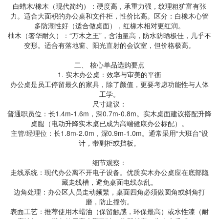
白蜡木/橡木（现代简约）：硬度高，承重力强，纹理粗犷富有张
力。适合大面积的办公桌和文件柜，性价比高。区分：白橡木心管
多防潮性好（适合做桌面），红橡木相对更红润。
柚木（奢华耐久）：“万木之王”，含油量高，防水防晒极佳，几乎不
变形。适合有落地窗、阳光直射的会议室，但价格极高。
二、 核心单品选购要点
1. 实木办公桌：效率与审美的平衡
办公桌是员工停留最久的家具，除了颜值，更要考虑功能性与人体
工学。
尺寸建议：
普通职员位：长1.4m-1.6m，深0.7m-0.8m。实木桌面建议搭配升降
桌腿（电动升降实木桌已成为高端健康办公标配）。
主管/经理位：长1.8m-2.0m，深0.9m-1.0m。通常采用“大班台”设
计，带副柜或挡板。
细节观察：
走线系统：现代办公离不开电子设备。优质实木办公桌应在底部隐
藏走线槽，避免桌面电线杂乱。
边角处理：办公区人员走动频繁，桌面四角必须做圆角或斜角打
磨，防止撞伤。
表面工艺：推荐使用木蜡油（保留触感，环保最高）或水性漆（耐