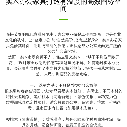
实木办公家具打造有温度的高效商务空
间
在快节奏的现代商业环境中，办公室不仅是工作的场所，更是企业
文化的载体。当“健康办公”与“自然美学”成为主流诉求，实木办公家
具凭借其环保、耐用与温润的质感，正从总裁办公室走向更广泛的
公共与会议区域。
然而，实木市场良莠不齐，“贴皮冒充实木”、“烘干不到位导致开
裂”、“设计笨重缺乏现代感”等问题屡见不鲜。如何选对实木办公
桌、会议桌和文件柜？本文将为您抽丝剥茧，提供一份从木材到工
艺、从尺寸到搭配的完整攻略。
一、 选材之基：不只是“实木”那么简单
很多采购者存在误区，认为“只要是实木就好”。实际上，不同木材的
特性天差地别。黑胡桃木（高端首选）：颜色优雅，呈巧克力色，
纹理细腻且稳定性极佳。适合总裁办公室、高管桌。注意：价格昂
贵，且市面多有仿冒（如用楸木染色）。
樱桃木（复古温情）：质感温润，颜色会随氧化时间由浅变深，极
具岁月感。适合律师楼、创意工作室的会议桌。