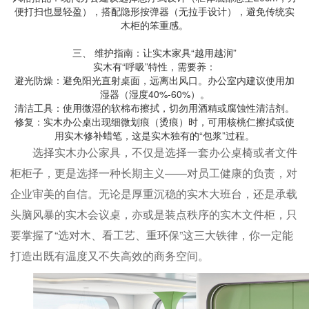
便打扫也显轻盈），搭配隐形按弹器（无拉手设计），避免传统实
木柜的笨重感。
三、 维护指南：让实木家具“越用越润”
实木有“呼吸”特性，需要养：
避光防燥：避免阳光直射桌面，远离出风口。办公室内建议使用加
湿器（湿度40%-60%）。
清洁工具：使用微湿的软棉布擦拭，切勿用酒精或腐蚀性清洁剂。
修复：实木办公桌出现细微划痕（烫痕）时，可用核桃仁擦拭或使
用实木修补蜡笔，这是实木独有的“包浆”过程。
选择实木办公家具，不仅是选择一套办公桌椅或者文件
柜柜子，更是选择一种长期主义——对员工健康的负责，对
企业审美的自信。无论是厚重沉稳的实木大班台，还是承载
头脑风暴的实木会议桌，亦或是装点秩序的实木文件柜，只
要掌握了“选对木、看工艺、重环保”这三大铁律，你一定能
打造出既有温度又不失高效的商务空间。