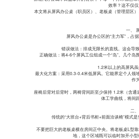
效率？这不仅仅
本文将从屏风办公桌（职员区）、老板桌（管理层区）
一、 
屏风办公桌是办公区的“主力军”，占
错误做法：排成无限长的直线。这会导
正确做法：将4-6个屏风工位组成一个“岛”。几个
1.2米以上的高屏风
最大化方案：采用0.3-0.4米低屏风。它能界定个
作
座椅后背对后背时，两椅背间距至少保持 1.2米（含
体工学曲线，将间距
二、
传统的“大班台+背后书柜+前面洽谈椅”模式
不要把巨大的老板桌横在房间正中央。将老板桌L型
地，这个区域既可以临时加开小型