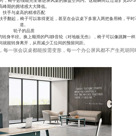
，椅子必须能完全塞进屏风桌的膝盖空间内。这能瞬间让过道扩宽20-3
高峰期的拥堵感大大降低。
扶手与桌高的精准匹配
将扶手翻起，椅子可以靠得更近，甚至在会议桌下多塞入两把备用椅，平时
道。
轮子的品质
的转身半径。换上顺滑的PU静音轮（对地板无伤），椅子可以像跳舞一样
间就能转身离开，从而减少工位间的预留间距。
，每一张会议桌都能按需变形，每一个办公屏风都不产生死胡同