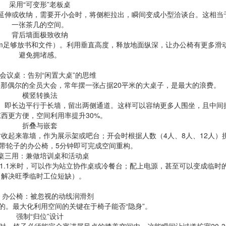
采用“可变形”老板桌
延伸或收纳，需要开小会时，将侧柜拉出，瞬间变成小型洽谈台。这相当
一张茶几的空间。
背后墙面极致收纳
cm足够放书和文件）。利用垂直高度，释放地面纵深，让办公椅有更多滑
避免拥堵感。
 会议桌：告别“闲置大桌”的思维
了那偶尔的全员大会，常年摆一张占据20平米的大桌子，是最大的浪费。
横竖转换法
。即长边平行于长墙，留出两侧通道。这样可以容纳更多人围坐，且中间
西更方便，空间利用率提升30%。
折叠与嵌套
收起来靠墙，作为展示架或吧台；开会时根据人数（4人、8人、12人）
带轮子的办公椅，5分钟即可完成空间重构。
桌三用：兼做培训桌和活动桌
1.1米时，可以作为站立协作桌或冷餐台；配上电源，甚至可以变成临时
（解决旺季临时工位短缺）。
 办公椅：被忽视的动线润滑剂
的。最大化利用空间的关键在于椅子能否“隐身”。
强制“归位”设计