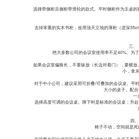
选择带侧柜且侧柜带滑轮的款式。平时侧柜作为主桌的
去掉笨重的实木书柜，改用顶天立地的薄柜（进深35
三、
绝大多数公司的会议室使用率不足40%。为
如果会议室偏狭长，不要纵放（长边对着门），要横放
小，拿东
对于中小公司，建议采用可折叠/可叠加的会议桌。平时
大小的桌子。配合
一
选择高度可调的会议桌。降下时是标准的会议桌；升起
四、
椅子不动，空间就是死