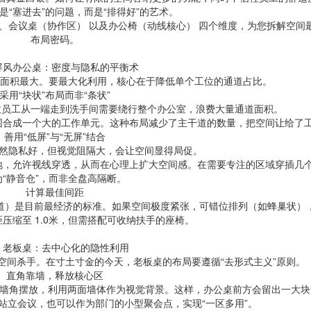
是“塞进去”的问题，而是“排得好”的艺术。
、会议桌（协作区） 以及办公椅（动线核心） 四个维度，为您拆解空间
布局密码。
屏风办公桌：密度与隐私的平衡术
据面积最大。要最大化利用，核心在于降低单个工位的通道占比。
采用“块状”布局而非“条状”
致员工从一端走到洗手间需要绕行整个办公室，浪费大量通道面积。
岛围合成一个大的工作单元。这种布局减少了主干道的数量，把空间让给了
善用“低屏”与“无屏”结合
虽然隐私好，但视觉阻隔大，会让空间显得局促。
人领地，允许视线穿透，从而在心理上扩大空间感。在需要专注的区域穿插几
为“静音仓”，而非全盘高隔断。
计算最佳间距
通道）是目前最经济的标准。如果空间极度紧张，可错位排列（如蜂巢状）
压缩至 1.0米，但需搭配可收纳扶手的座椅。
 老板桌：去中心化的隐性利用
是空间杀手。在寸土寸金的今天，老板桌的布局要遵循“去形式主义”原则。
直角靠墙，释放核心区
靠墙角摆放，利用两面墙体作为视觉背景。这样，办公桌前方会留出一大块
站立会议，也可以作为部门的小型聚会点，实现“一区多用”。