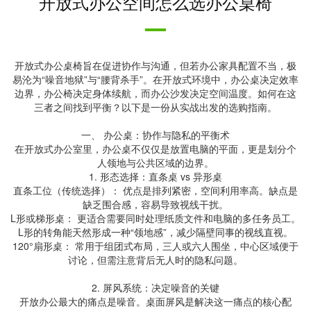
开放式办公空间怎么选办公桌椅
开放式办公桌椅旨在促进协作与沟通，但若办公家具配置不当，极
易沦为“噪音地狱”与“腰背杀手”。在开放式环境中，办公桌决定效率
边界，办公椅决定身体续航，而办公沙发决定空间温度。如何在这
三者之间找到平衡？以下是一份从实战出发的选购指南。
一、 办公桌：协作与隐私的平衡术
在开放式办公室里，办公桌不仅仅是放置电脑的平面，更是划分个
人领地与公共区域的边界。
1. 形态选择：直条桌 vs 异形桌
直条工位（传统选择）： 优点是排列紧密，空间利用率高。缺点是
缺乏围合感，容易导致视线干扰。
L形或梯形桌： 更适合需要同时处理纸质文件和电脑的多任务员工。
L形的转角能天然形成一种“领地感”，减少隔壁同事的视线直视。
120°扇形桌： 常用于组团式布局，三人或六人围坐，中心区域便于
讨论，但需注意背后无人时的隐私问题。
2. 屏风系统：决定噪音的关键
开放办公最大的痛点是噪音。桌面屏风是解决这一痛点的核心配