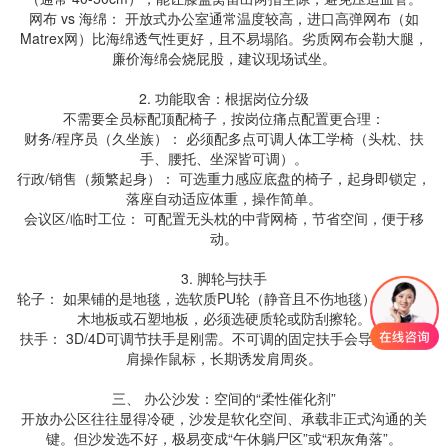
网布 vs 海绵： 开放式办公室通常温度较高，进口高弹网布（如
Matrex网）比海绵透气性更好，且不易塌陷。劣质网布会勒大腿，
廉价海绵会烧屁股，建议现场试坐。
2. 功能取舍：根据岗位分级
不需要全员标配顶配椅子，按岗位痛点配置更合理：
财务/程序员（久坐族）： 必须配多点可调人体工学椅（头枕、扶
手、腰托、坐深皆可调）。
行政/销售（频繁起身）： 可选重力感应底盘的椅子，起身即锁定，
落座自动适应体重，操作简单。
会议区/临时工位： 可配置无头枕的中背网椅，节省空间，便于移
动。
3. 脚轮与扶手
轮子： 如果铺的是地毯，选软质PU轮（静音且不伤地毯）；如果是
木地板或石塑地板，必须选硬质轮或防刮擦轮。
扶手： 3D/4D可调节扶手是刚需。不可调的固定扶手会导致员工耸
肩操作鼠标，长期诱发肩周炎。
三、 办公沙发：空间的“柔性催化剂”
开放办公区往往显得冷硬，沙发是软化空间、承载非正式沟通的关
键。但沙发选不好，极易变成“午休躺尸区”或“积灰角落”。