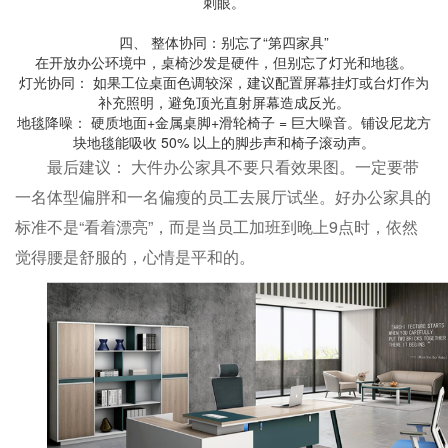
刺眼。
四、 整体协同：别忘了“第四家具”
在开放办公环境中，桌椅沙发是硬件，但别忘了灯光和地毯。
灯光协同： 如果工位桌面色调较深，建议配置屏幕挂灯或台灯作为
补充照明，避免顶光直射屏幕造成反光。
地毯降噪： 硬质地面+金属桌脚+滑轮椅子 = 巨大噪音。铺设尼龙方
块地毯能吸收 50% 以上的脚步声和椅子滚动声。
最后建议： 大件办公家具不要只看效果图。一定要带
一名体型偏胖和一名偏瘦的员工去展厅试坐。好办公家具的
标准不是“看着漂亮”，而是当员工加班到晚上9点时，依然
觉得腰是舒服的，心情是平和的。