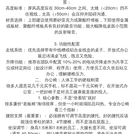
置：
高度标准： 屏风高度应在 30cm-40cm 之间。太矮（<20cm）挡不
住视线，太高（>50cm）会压抑并阻碍沟通。
材质选择： 上部建议使用磨砂亚克力或聚酯纤维板，下部使用金属
或板材。聚酯纤维板具有良好的吸音功能，能大幅降低桌面小范围
的反射噪音。
3. 功能性配置
走线系统： 优先选择带有中线槽或铝合金线盒的桌子。开放式办公
最忌讳满桌飞线，既丑又危险。
升降功能： 推荐在团队中配置 10%-20% 的电动升降桌作为共享工
位或特定岗位（如设计师、程序员）使用，方便员工在久坐后站立
办公，缓解腰椎压力。
二、 办公椅：人体工学的硬核刚需
很多人愿意花几千元买手机，却不愿花一千元买椅子。在开放式办
公室，一把好椅子是对员工健康最直接的投入。
1. 核心参数：不是“坐着软”就好
很多廉价“老板椅”海绵很厚，但坐一小时就塌陷且闷热。专业办公椅
看三个指标：
腰部支撑（最重要）： 必须拥有可调节高度的腰托。好的腰托应该
能顶住脊柱的第3、4节腰椎，而不是顶在屁股上。
坐深调节： 身高1.5米和1.8米的员工，大腿长度不同。坐深可调
（通常 40-50cm），能让膝盖窝留出两指空隙，避免压迫血管。