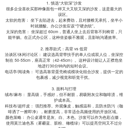
1. 慎选“大软深”沙发
很多企业喜欢买那种像面包一样又大又软又深的沙发，这是最大的
误区。
太软的危害： 坐下去陷进去，起来费劲，且对腰椎无承托，坐半小
时就腰酸。办公沙发应该“宁硬勿软”。
太深的危害： 坐深超过 60cm，普通人坐上去后背靠不到椅背，只
能半躺。在正式办公区，这种坐姿极不雅观，且影响沟通效率。
2. 推荐款式：高背 vs 低背
洽谈区/休闲讨论区： 建议选高背带扶手的单人位或双人位，坐深控
制在 50-55cm，座高正常（42-45cm）。这种设计能让人正襟危坐
地进行30分钟内的短时会议。
电话亭/阅读角： 可选高靠背蛋壳椅或模块化组合沙发，提供一定的
包裹感，减少视觉和听觉干扰。
3. 面料与打理
绒布/麻布： 显高级，手感好，但不耐脏，易吸附灰尘和咖啡渍，维
护成本高。
科技布/超纤皮： 强烈推荐。外观像皮，触感温和，且防水防污（咖
啡洒了一擦即净），耐磨度高，非常适合高频使用的开放区域。
颜色策略： 办公桌通常是灰、白、木色。沙发可以作为色彩点缀，
使用莫兰迪色系（雾霾蓝、脏粉、橄榄绿）可以提亮空间又不过分