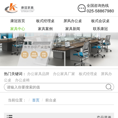
全国咨询热线
025-58867980
康冠首页
板式经理桌
屏风办公桌
板式会议桌
家具中心
家具案例
家具新闻
联系康冠
热门关键词：
办公家具品牌
办公家具厂家
板式经理桌
屏风办
公桌
办公桌椅
当前位置：
首页
前台桌
产品菜单