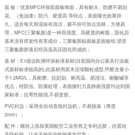
面 板：优质MFC环保双面板饰面，具有耐火、防磨不易刮
花、（免油漆）防污、硬度高 等特点，表面哑光效果持
久。适合每天用湿抹布清洁，搽不掉可加点洗精，方便易
理，MFC(三聚氰胺)是一种高强度、高硬度的树脂，固化后
基本没有挥发性有害成分，三聚氰胺贴面板是面板纸 浸渍
三聚氰胺胶液后经高温高压固化而成的；
基 材：E1级达欧洲环保标准基材(目前国内办公家具行业板
式基材标准较高的),此基材用原木压缩颗粒成型,甲醛含量小
于1.2MG/L，具耐磨、抗刻划、耐高温、易清洁、耐酸碱等
优点，经防虫、防腐处理，表面握钉力及静曲强度均达到国
家标准；抗弯性能强,不易变形。
PVC封边：采用全自动直线封边机，不易脱落（厚度
2mm）；
配 件：螺丝上添加美国航空工业所有之专利点胶，仿震动
及防松脱，让桌子的安全性能更加可靠；