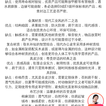
缺点：使用寿命相对较短，劣质产品可能释放甲醛等有害物质，遇
水易膨胀，边缘可能崩裂，务必选择E0或E1级环保标准的产品，检
查封边工艺是否严密。
金属材质：现代工业风的不二之选
优点：结构稳固，承重能力强，防火防潮，易于清洁，现代感强，
适合创意类办公环境，环保可回收。
缺点：触感冰冷，需要搭配其他材质使用，噪音较大，物品放置时
易产生声响，设计不当可能显得过于冷硬。
复合材质：取长补短的智慧组合，现代办公桌常采用多种材质组
合，如金属框架搭配实木桌面，或玻璃与金属的结合。这种设计能
够综合各种材质的优点，创造更符合人体工学与美学需求的产品。
真皮沙发：尊贵舒适的经典之选
优点：质感高级，彰显企业实力，耐用性强，优质真皮可使用多
年，易于清洁，通常只需简单擦拭，随时间推移形成独特光泽，更
具韵味。
缺点：价格昂贵，尤其是全皮沙发，需要定期保养，否则易干裂，
透气性虽好，但夏季可能感觉闷热，对动物保护主义者可能不具吸
引力。定期使用专用皮革护理剂，避免阳光直射和尖锐物品刮擦。
布艺沙发：温馨多样的百变选择
棉麻混纺：透气性好，自然环保，但易起皱
绒布：触感柔软，色彩丰富，但易吸附灰尘
科技布：外观类似皮革，易清洁，性价比高