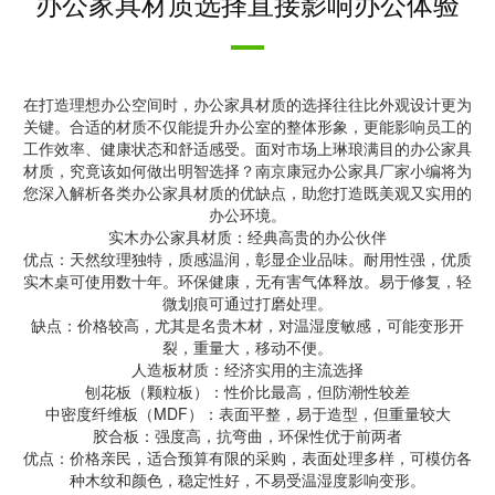
办公家具材质选择直接影响办公体验
在打造理想办公空间时，办公家具材质的选择往往比外观设计更为
关键。合适的材质不仅能提升办公室的整体形象，更能影响员工的
工作效率、健康状态和舒适感受。面对市场上琳琅满目的办公家具
材质，究竟该如何做出明智选择？南京康冠办公家具厂家小编将为
您深入解析各类办公家具材质的优缺点，助您打造既美观又实用的
办公环境。
实木办公家具材质：经典高贵的办公伙伴
优点：天然纹理独特，质感温润，彰显企业品味。耐用性强，优质
实木桌可使用数十年。环保健康，无有害气体释放。易于修复，轻
微划痕可通过打磨处理。
缺点：价格较高，尤其是名贵木材，对温湿度敏感，可能变形开
裂，重量大，移动不便。
人造板材质：经济实用的主流选择
刨花板（颗粒板）：性价比最高，但防潮性较差
中密度纤维板（MDF）：表面平整，易于造型，但重量较大
胶合板：强度高，抗弯曲，环保性优于前两者
优点：价格亲民，适合预算有限的采购，表面处理多样，可模仿各
种木纹和颜色，稳定性好，不易受温湿度影响变形。