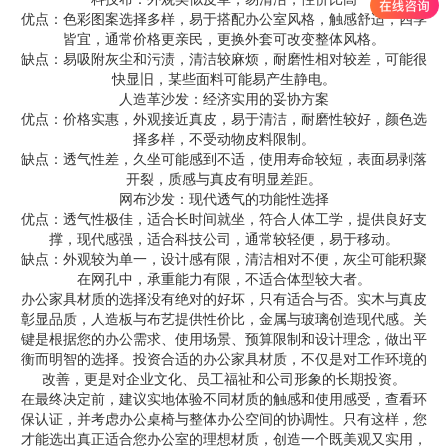
优点：色彩图案选择多样，易于搭配办公室风格，触感舒适，四季
皆宜，通常价格更亲民，更换外套可改变整体风格。
缺点：易吸附灰尘和污渍，清洁较麻烦，耐磨性相对较差，可能很
快显旧，某些面料可能易产生静电。
人造革沙发：经济实用的妥协方案
优点：价格实惠，外观接近真皮，易于清洁，耐磨性较好，颜色选
择多样，不受动物皮料限制。
缺点：透气性差，久坐可能感到不适，使用寿命较短，表面易剥落
开裂，质感与真皮有明显差距。
网布沙发：现代透气的功能性选择
优点：透气性极佳，适合长时间就坐，符合人体工学，提供良好支
撑，现代感强，适合科技公司，通常较轻便，易于移动。
缺点：外观较为单一，设计感有限，清洁相对不便，灰尘可能积聚
在网孔中，承重能力有限，不适合体型较大者。
办公家具材质的选择没有绝对的好坏，只有适合与否。实木与真皮
彰显品质，人造板与布艺提供性价比，金属与玻璃创造现代感。关
键是根据您的办公需求、使用场景、预算限制和设计理念，做出平
衡而明智的选择。投资合适的办公家具材质，不仅是对工作环境的
改善，更是对企业文化、员工福祉和公司形象的长期投资。
在最终决定前，建议实地体验不同材质的触感和使用感受，查看环
保认证，并考虑办公桌椅与整体办公空间的协调性。只有这样，您
才能选出真正适合您办公室的理想材质，创造一个既美观又实用，